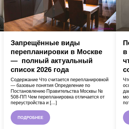
Запрещённые виды
П
перепланировки в Москве
в
— полный актуальный
ч
список 2026 года
с
Содержание Что считается перепланировкой
Чт
— базовые понятия Определение по
ос
Постановлению Правительства Москвы №
да
508-ПП Чем перепланировка отличается от
мо
переустройства и […]
по
ПОДРОБНЕЕ