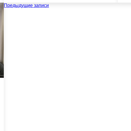
Навигация
Предыдущие записи
по
записям