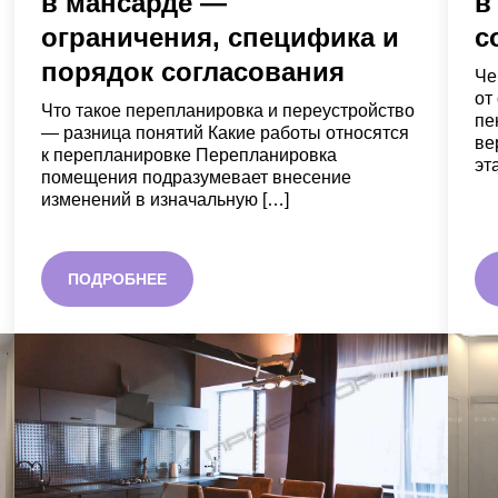
в мансарде —
в
ограничения, специфика и
с
порядок согласования
Че
от
Что такое перепланировка и переустройство
пе
— разница понятий Какие работы относятся
ве
к перепланировке Перепланировка
эт
помещения подразумевает внесение
изменений в изначальную […]
ПОДРОБНЕЕ