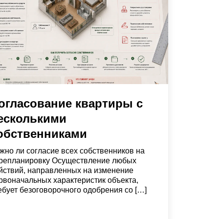
огласование квартиры с
есколькими
обственниками
жно ли согласие всех собственников на
репланировку Осуществление любых
йствий, направленных на изменение
рвоначальных характеристик объекта,
ебует безоговорочного одобрения со […]