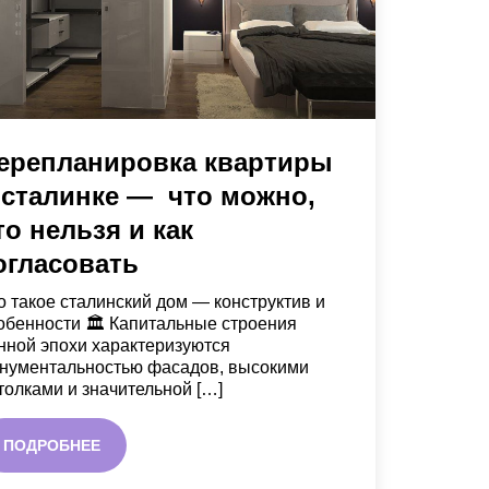
ерепланировка квартиры
 сталинке — что можно,
то нельзя и как
огласовать
о такое сталинский дом — конструктив и
обенности 🏛️ Капитальные строения
нной эпохи характеризуются
нументальностью фасадов, высокими
толками и значительной […]
ПОДРОБНЕЕ