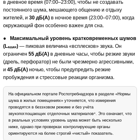
в дневное время (07:00–23:00), чтобы не создавать
постоянного шума, мешающего общению и отдыху
жителей, и
30 дБ(А)
в ночное время (23:00–07:00), когда
окружающий фон особенно важен для сна.
●
Максимальный уровень кратковременных шумов
(Lₐₘₐₓ)
— пиковая величина «всплесков» звука. Он
ограничен
55 дБ(А)
в дневные часы, чтобы резкие звуки
(дрель, перфоратор) не были чрезмерно агрессивными,
и
45 дБ(А)
ночью, чтобы предупредить резкие
пробуждения и стрессовые реакции организма.
На официальном портале Роспотребнадзора в разделе «Нормы
шума в жилых помещениях» уточняется, что измерения
проводятся в безэховом режиме и без учёта
звукопоглощающих отделочных материалов⁴. Это означает, что
в реальных условиях уровень шума может быть несколько
ниже, однако при проверках контролирующие органы
ориентируются на более строгий «чистый» показатель.