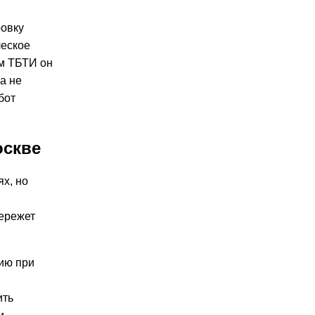
ровку
ческое
м ТБТИ он
а не
бот
оскве
х, но
бережет
ию при
ить