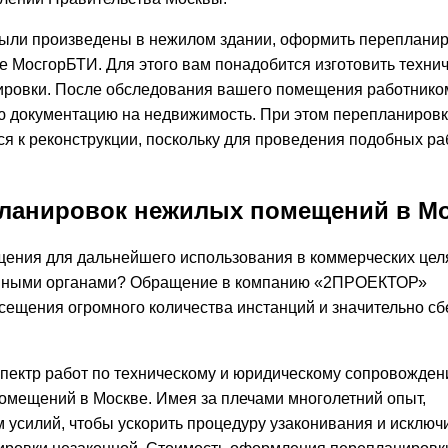
ыли произведены в нежилом здании, оформить переплани
е МосгорБТИ. Для этого вам понадобится изготовить техни
ировки. После обследования вашего помещения работнико
ю документацию на недвижимость. При этом перепланировк
я к реконструкции, поскольку для проведения подобных ра
планировок нежилых помещений в М
ения для дальнейшего использования в коммерческих целя
венными органами? Обращение в компанию «2ПРОЕКТОР»
сещения огромного количества инстанций и значительно с
пектр работ по техническому и юридическому сопровожден
мещений в Москве. Имея за плечами многолетний опыт,
усилий, чтобы ускорить процедуру узаконивания и исключ