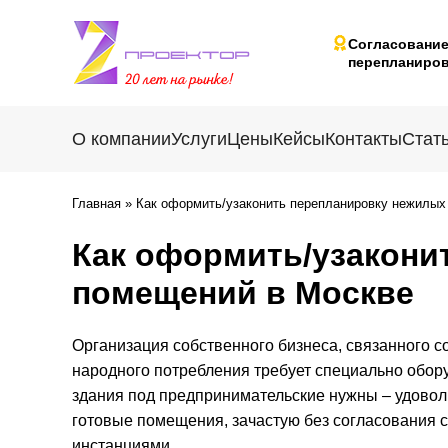
Согласовани
перепланиров
О компании
Услуги
Цены
Кейсы
Контакты
Стат
Главная
»
Как оформить/узаконить перепланировку нежилых
Как оформить/узакони
помещений в Москве
Организация собственного бизнеса, связанного с
народного потребления требует специально обору
здания под предпринимательские нужны – удоволь
готовые помещения, зачастую без согласования 
инстанциями.