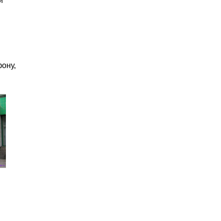
и
ону,