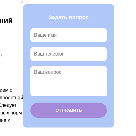
Задать вопрос
ний
я
нием о
 проектной
Следует
ьных норм
ия к
Alternative: