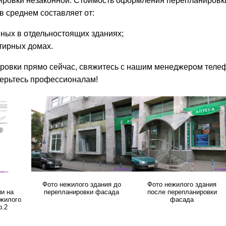
нировки незаконной. Стоимость оформления перепланировк
в среднем составляет от:
ных в отдельностоящих зданиях;
тирных домах.
ировки прямо сейчас, свяжитесь с нашим менеджером телеф
верьтесь профессионалам!
Фото нежилого здания до
Фото нежилого здания
и на
перепланировки фасада
после перепланировки
ежилого
фасада
р.2