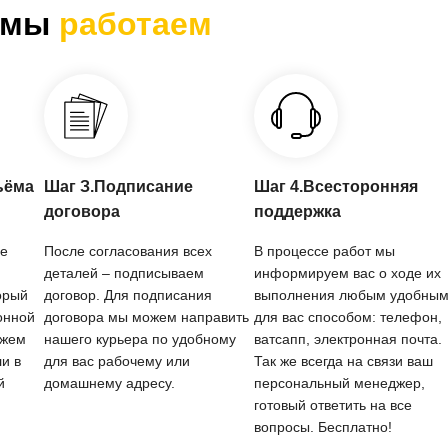
 мы
работаем
ъёма
Шаг З.Подписание
Шаг 4.Всесторонняя
договора
поддержка
се
После согласования всех
В процессе работ мы
деталей – подписываем
информируем вас о ходе их
орый
договор. Для подписания
выполнения любым удобны
онной
договора мы можем направить
для вас способом: телефон,
ожем
нашего курьера по удобному
ватсапп, электронная почта.
и в
для вас рабочему или
Так же всегда на связи ваш
й
домашнему адресу.
персональный менеджер,
готовый ответить на все
вопросы. Бесплатно!