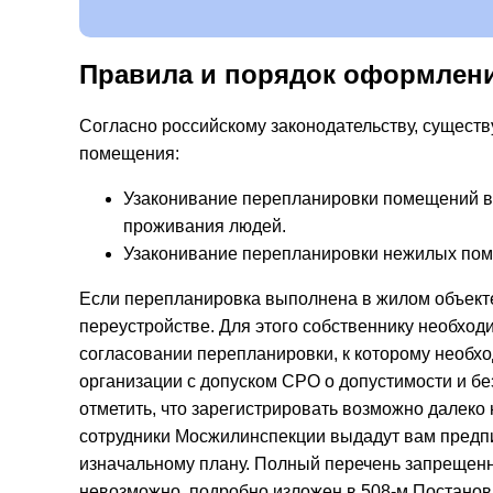
Alternative:
Правила и порядок оформлен
Согласно российскому законодательству, сущест
помещения:
Узаконивание перепланировки помещений в
проживания людей.
Узаконивание перепланировки нежилых пом
Если перепланировка выполнена в жилом объекте
переустройстве. Для этого собственнику необход
согласовании перепланировки, к которому необх
организации с допуском СРО о допустимости и б
отметить, что зарегистрировать возможно далеко
сотрудники Мосжилинспекции выдадут вам предп
изначальному плану. Полный перечень запрещенн
невозможно, подробно изложен в 508-м Постано