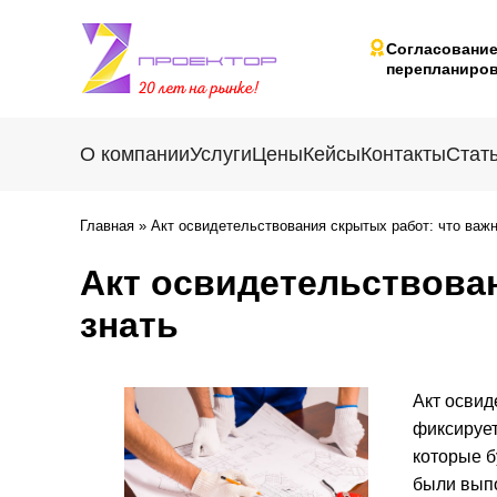
Согласовани
перепланиров
О компании
Услуги
Цены
Кейсы
Контакты
Стат
Главная
»
Акт освидетельствования скрытых работ: что важн
Акт освидетельствова
знать
Акт освид
фиксирует
которые б
были выпо