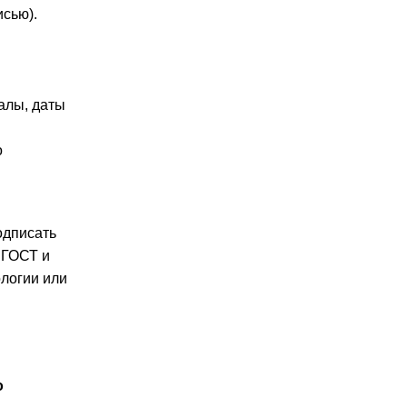
исью).
алы, даты
о
одписать
 ГОСТ и
ологии или
о