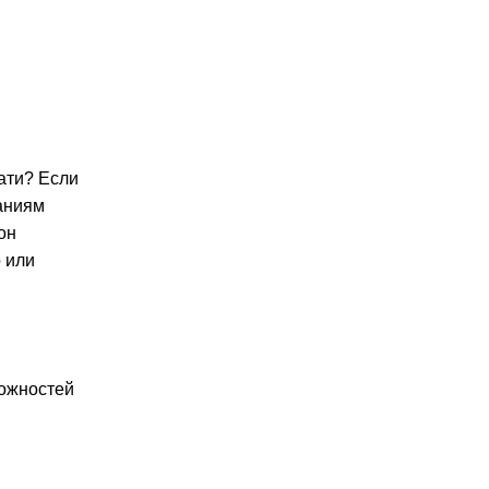
чати? Если
ваниям
он
 или
ложностей