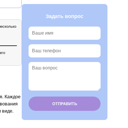
Задать вопрос
несколько
его
я. Каждое
твования
 виде.
Alternative: