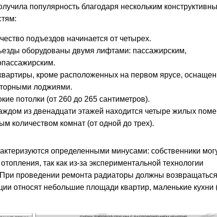
олучила популярность благодаря нескольким конструктивн
стям:
чество подъездов начинается от четырех.
езды оборудованы двумя лифтами: пассажирским,
опассажирским.
квартиры, кроме расположенных на первом ярусе, оснаще
торными лоджиями.
кие потолки (от 260 до 265 сантиметров).
аждом из двенадцати этажей находится четыре жилых пом
ым количеством комнат (от одной до трех).
рактеризуются определенными минусами: собственники мог
топления, так как из-за экспериментальной технологии
 При проведении ремонта радиаторы должны возвращаться
ции относят небольшие площади квартир, маленькие кухни 