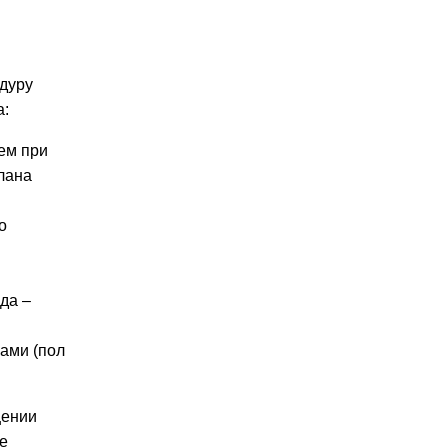
дуру
а:
ем при
лана
о
да –
ами (пол
щении
е