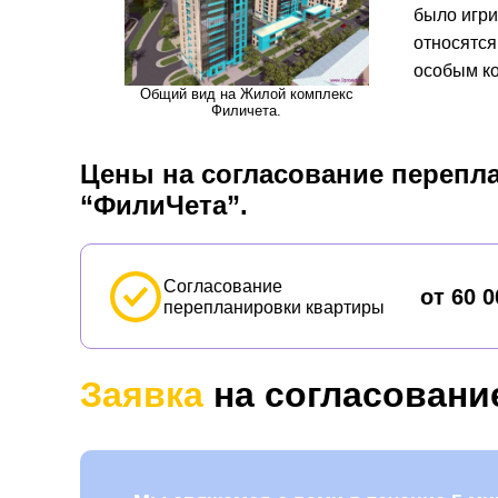
было игри
относятся
особым к
Общий вид на Жилой комплекс
Филичета.
Цены на согласование перепл
“ФилиЧета”.
Согласование
от 60 0
перепланировки квартиры
Заявка
на согласовани