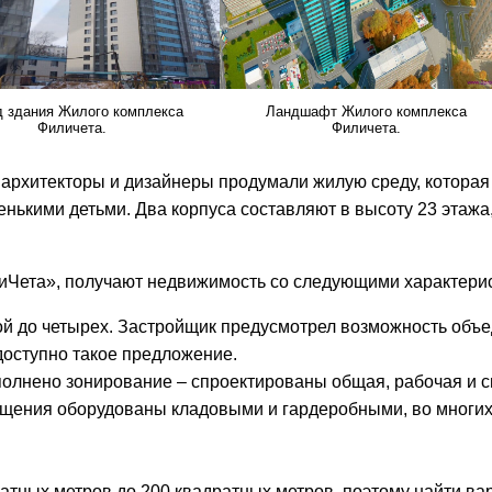
 здания Жилого комплекса
Ландшафт Жилого комплекса
Филичета.
Филичета.
 архитекторы и дизайнеры продумали жилую среду, которая
нькими детьми. Два корпуса составляют в высоту 23 этажа
иЧета», получают недвижимость со следующими характери
ной до четырех. Застройщик предусмотрел возможность объ
оступно такое предложение.
полнено зонирование – спроектированы общая, рабочая и 
ещения оборудованы кладовыми и гардеробными, во многих
тных метров до 200 квадратных метров, поэтому найти ва