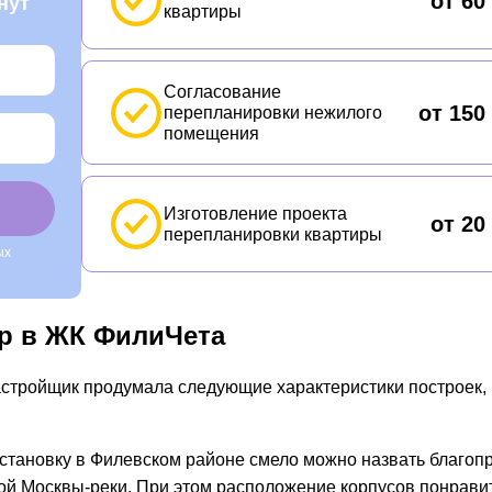
от 60
нут
квартиры
Согласование
от 150
перепланировки нежилого
помещения
Изготовление проекта
от 20
перепланировки квартиры
ых
р в ЖК ФилиЧета
стройщик продумала следующие характеристики построек,
становку в Филевском районе смело можно назвать благоп
ой Москвы-реки. При этом расположение корпусов понрави