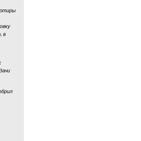
артиры
овку
, в
х
дачи
обрил