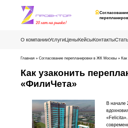
Согласовани
перепланиров
О компании
Услуги
Цены
Кейсы
Контакты
Стат
Главная
»
Согласование перепланировки в ЖК Москвы
»
Как
Как узаконить перепл
«ФилиЧета»
В начале 
вдохновил
«Felicita
современн