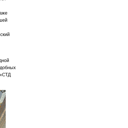
даже
ешей
еский
дной
одобных
 «СТД