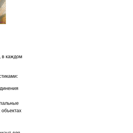
, в каждом
стиками:
единения
спальные
 объектах
риант для