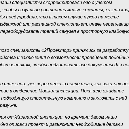
 наши специалисты скорректировали его с учетом
, чтобы визуально расширить жилые комнаты, хозяин кв
ы предупредили, что в таком случае нужно на месте
аздвижной или распашной стеклопакет, иначе перепланир
переоборудовать третий санузел в просторную кладовую
 этого специалисты «2Проектор» принялись за разработку
ойства и заключения о возможности проведения подобны
собственником, чтобы подготовить все документы для по
слаженно: уже через неделю после того, как заказчик од
ение в отделение Мосжилинспекции. Пока шло ожидание
и подходящую строительную компанию и заключить с ней
разу же.
ния от Жилищной инспекции, но времени даром наши
обно описали проект и разъяснили необходимые детали