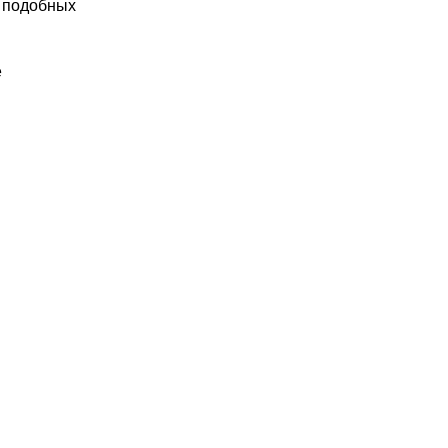
и подобных
е