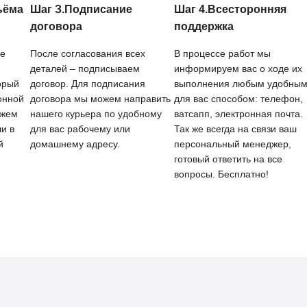
ъёма
Шаг З.Подписание
Шаг 4.Всесторонняя
договора
поддержка
се
После согласования всех
В процессе работ мы
деталей – подписываем
информируем вас о ходе их
орый
договор. Для подписания
выполнения любым удобны
онной
договора мы можем направить
для вас способом: телефон,
ожем
нашего курьера по удобному
ватсапп, электронная почта.
и в
для вас рабочему или
Так же всегда на связи ваш
й
домашнему адресу.
персональный менеджер,
готовый ответить на все
вопросы. Бесплатно!