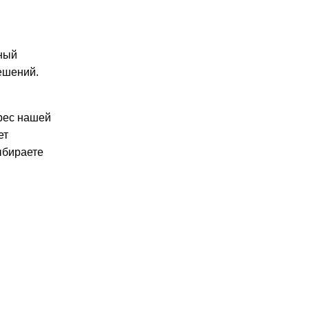
ный
ешений.
дрес нашей
ет
ыбираете