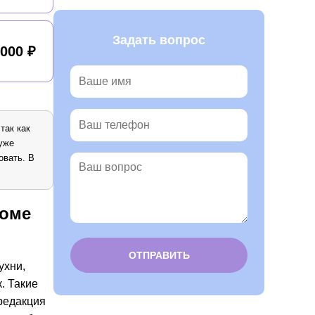
Задать вопрос
 000 ₽
так как
 уже
овать. В
доме
ухни,
Alternative:
. Такие
редакция