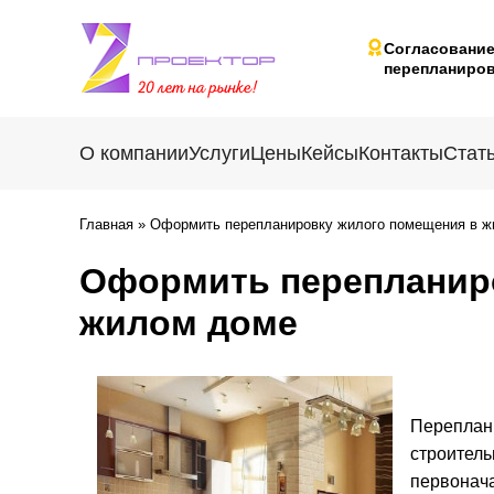
Согласовани
перепланиров
О компании
Услуги
Цены
Кейсы
Контакты
Стат
Главная
»
Оформить перепланировку жилого помещения в 
Оформить перепланир
жилом доме
Переплан
строитель
первонача