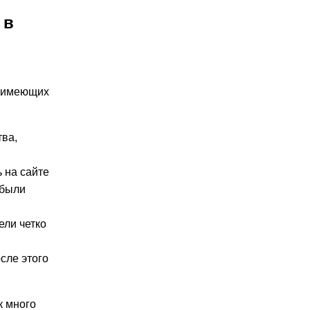
 в
, имеющих
тва,
 на сайте
абыли
ели четко
сле этого
к много