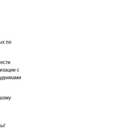
ых по
вести
изации с
рудниками
ьшому
сы!