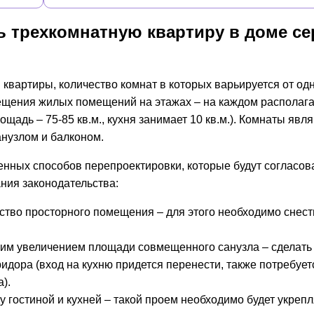
ь трехкомнатную квартиру в доме се
вартиры, количество комнат в которых варьируется от од
ещения жилых помещений на этажах – на каждом располага
адь – 75-85 кв.м., кухня занимает 10 кв.м.). Комнаты явл
нузлом и балконом.
нных способов перепроектировки, которые будут согласо
ния законодательства:
ство просторного помещения – для этого необходимо снест
им увеличением площади совмещенного санузла – сделать 
дора (вход на кухню придется перенести, также потребует
).
 гостиной и кухней – такой проем необходимо будет укрепл