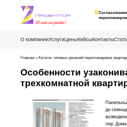
Согласовани
перепланиров
О компании
Услуги
Цены
Кейсы
Контакты
Стат
Главная
»
Каталог типовых решений перепланировок квартир
Особенности узаконив
трехкомнатной кварти
Панельные
до семнад
возведени
пор. Дома