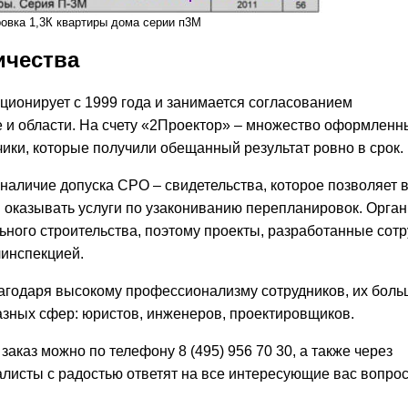
овка 1,3К квартиры дома серии п3М
ичества
ионирует с 1999 года и занимается согласованием
 и области. На счету «2Проектор» – множество оформленн
ики, которые получили обещанный результат ровно в срок.
наличие допуска СРО – свидетельства, которое позволяет 
оказывать услуги по узакониванию перепланировок. Орган
ьного строительства, поэтому проекты, разработанные сот
линспекцией.
агодаря высокому профессионализму сотрудников, их бол
азных сфер: юристов, инженеров, проектировщиков.
каз можно по телефону 8 (495) 956 70 30, а также через
алисты с радостью ответят на все интересующие вас вопро