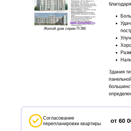
благодаря
Боль
Удач
Жилой дом серии П-3М
пост
Улуч
Хоро
Разм
Нали
Здания ти
панельной
большинст
определе
Согласование
от 60 0
перепланировки квартиры