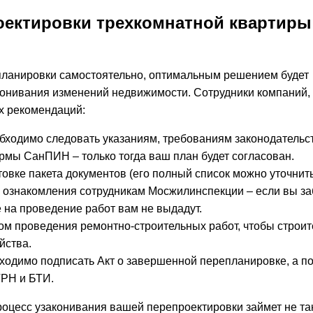
оектировки трехкомнатной квартиры
епланировки самостоятельно, оптимальным решением будет
аконивания изменений недвижимости. Сотрудники компаний
х рекомендаций:
бходимо следовать указаниям, требованиям законодательс
рмы СанПИН – только тогда ваш план будет согласован.
овке пакета документов (его полный список можно уточнить
я ознакомления сотрудникам Мосжилинспекции – если вы з
 на проведение работ вам не выдадут.
м проведения ремонтно-строительных работ, чтобы строит
йства.
бходимо подписать Акт о завершенной перепланировке, а по
РН и БТИ.
оцесс узаконивания вашей перепроектировки займет не та