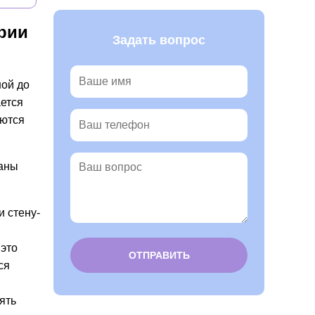
рии
Задать вопрос
ной до
ется
яются
ваны
и стену-
это
ся
Alternative:
ять