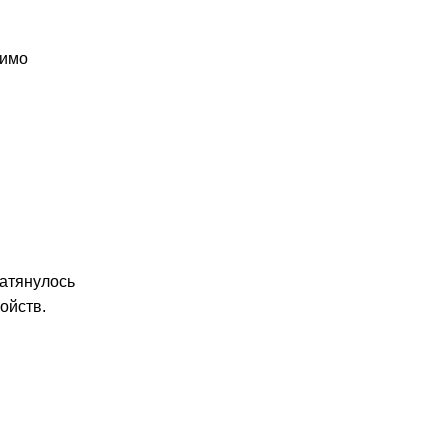
димо
затянулось
ойств.