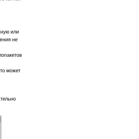
жную или
ления не
лопакетов
это может
ательно