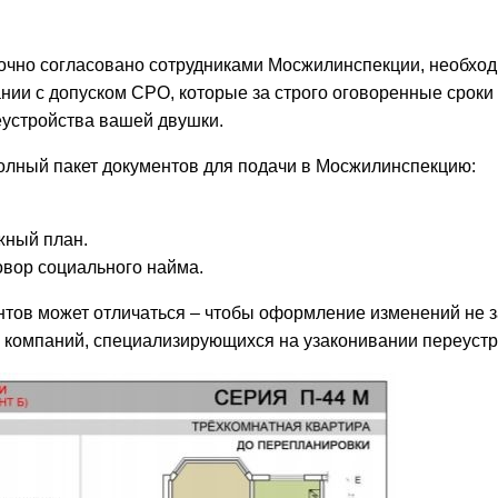
очно согласовано сотрудниками Мосжилинспекции, необхо
нии с допуском СРО, которые за строго оговоренные сроки
еустройства вашей двушки.
олный пакет документов для подачи в Мосжилинспекцию:
жный план.
вор социального найма.
нтов может отличаться – чтобы оформление изменений не 
м компаний, специализирующихся на узаконивании переустр