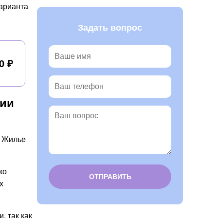
арианта
Задать вопрос
0 ₽
рии
. Жилье
ко
х
Alternative:
, так как