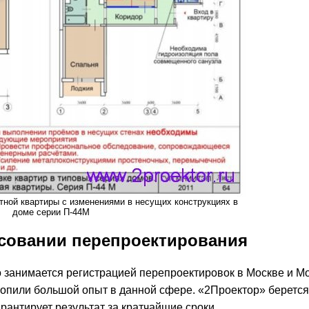
атной квартиры с изменениями в несущих конструкциях в
доме серии П-44М
асовании перепроектирования
 занимается регистрацией перепроектировок в Москве и М
акопили большой опыт в данной сфере. «2Проектор» берется
антирует результат за кратчайшие сроки.