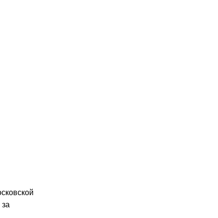
осковской
 за